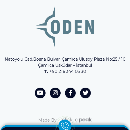
Natoyolu Cad.Bosna Bulvarı Çamlıca Ulusoy Plaza No:25 / 10
Çamlıca Üsküdar – İstanbul
T.
+90 216 344 05 30
Made By