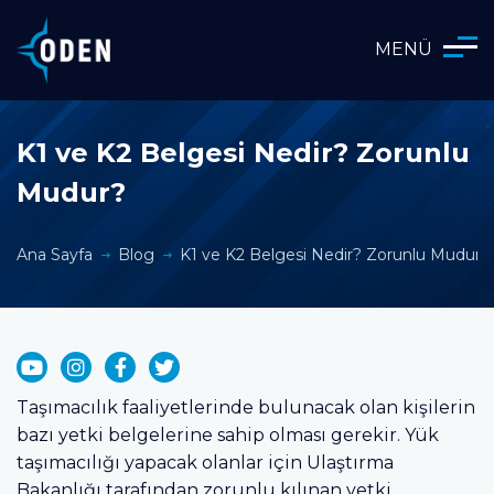
MENÜ
K1 ve K2 Belgesi Nedir? Zorunlu
Mudur?
Ana Sayfa
Blog
K1 ve K2 Belgesi Nedir? Zorunlu Mudur?
Taşımacılık faaliyetlerinde bulunacak olan kişilerin
bazı yetki belgelerine sahip olması gerekir. Yük
taşımacılığı yapacak olanlar için Ulaştırma
Bakanlığı tarafından zorunlu kılınan yetki