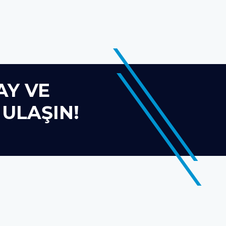
AY VE
ULAŞIN!