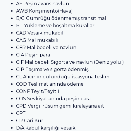
AF Peşin avans navlun
AWB Konşimento(Hava)
B/G Gümrüğü ödenmemiş transit mal
BT Yükleme ve boşaltma kuralları
CAD Vesaik mukabili
CAG Mal mukabili
CFR Mal bedeli ve navlun
CIA Peşin para
CIF Mal bedeli Sigorta ve navlun (Deniz yolu )
CIP Taşıma ve sigorta ödenmiş
CL Alıcının bulunduğu istasyona teslim
COD Teslimat anında ödeme
CONF Teyit/Teyitli
COS Sevkiyat anında peşin para
CPD Vergi, rüsum gemi kiralayana ait
CPT
CR Cari Kur
D/A Kabul karşılığı vesaik