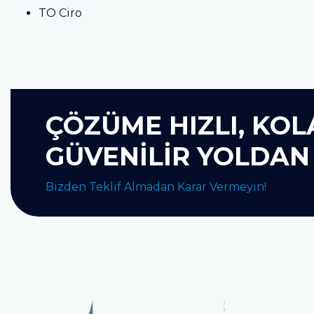
TO Ciro
ÇÖZÜME HIZLI, KOL
GÜVENİLİR YOLDAN 
Bizden Teklif Almadan Karar Vermeyin!