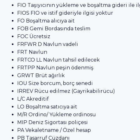
FIO Taşıyıcının yükleme ve boşaltma gideri ile ilg
FIOS FIO ve istif gideriyle ilgisi yoktur
FO Boşaltma alıcıya ait
FOB Gemi Bordasında teslim
FOC Ücretsiz
FRFWR D Navlun vadeli
FRT Navlun
FRTCO LL Navlun tahsil edilecek
FRTPP Navlun peşin ödenmiş
GRWT Brüt ağırlık
IOU Size borcum, borç senedi
IRREV Rücu edilmez (Gayrikabilirücu)
L/C Akreditif
LO Boşaltma satıcıya ait
M/R Ordino/ Yükleme ordinosu
MIP Deniz Sigortası poliçesi
PA Vekaletname / Özel hesap
PB Tasarruf Cüzdanı