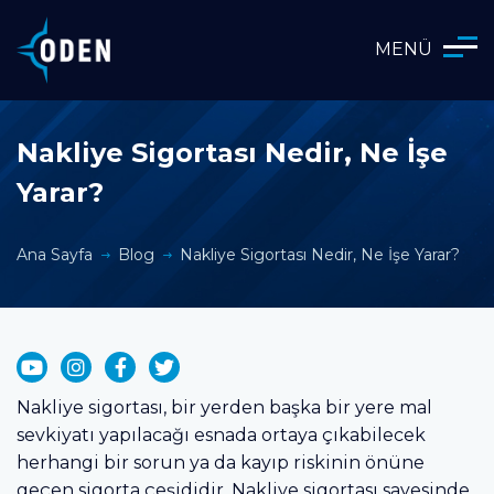
MENÜ
Nakliye Sigortası Nedir, Ne İşe
Yarar?
Ana Sayfa
Blog
Nakliye Sigortası Nedir, Ne İşe Yarar?
Nakliye sigortası, bir yerden başka bir yere mal
sevkiyatı yapılacağı esnada ortaya çıkabilecek
herhangi bir sorun ya da kayıp riskinin önüne
geçen sigorta çeşididir. Nakliye sigortası sayesinde