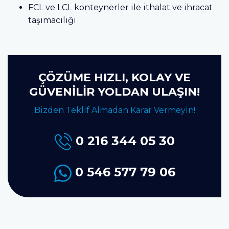
FCL ve LCL konteynerler ile ithalat ve ihracat
taşımacılığı
ÇÖZÜME HIZLI, KOLAY VE
GÜVENİLİR YOLDAN ULAŞIN!
Bizden Teklif Almadan Karar Vermeyin!
0 216 344 05 30
0 546 577 79 06